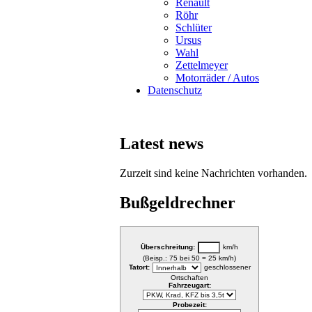
Renault
Röhr
Schlüter
Ursus
Wahl
Zettelmeyer
Motorräder / Autos
Datenschutz
Latest news
Zurzeit sind keine Nachrichten vorhanden.
Bußgeldrechner
Überschreitung:
km/h
(Beisp.: 75 bei 50 = 25 km/h)
Tatort:
geschlossener
Ortschaften
Fahrzeugart:
Probezeit: