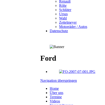
Renault
Röhr
Schlüter
Ursus
Wahl
Zettelmeyer
Motorräder / Autos
Datenschutz
Ford
Navigation überspringen
Home
Über uns
Termine
Videos