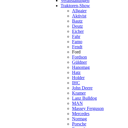
Veranstaltungen
Traktoren-Show
Allgaier
Aktivist
Bautz
Deutz
Eicher
Fahr
Famo
Fendt
Ford
Fordson
Güldner
Hanomag
Hatz
Holder
IHC
John Deere
Kramer
Lanz Bulldog
MAN
Massey Ferguson
Mercedes
Normag
Porsche