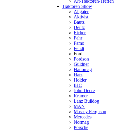
Alt-Traktoren-Treffen
Traktoren-Show
Allgaier
Aktivist
Bautz
Deutz
Eicher
Fahr
Famo
Fendt
Ford
Fordson
Güldner
Hanomag
Hatz
Holder
IHC
John Deere
Kramer
Lanz Bulldog
MAN
Massey Ferguson
Mercedes
Normag
Porsche