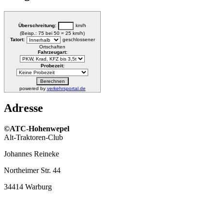
Überschreitung:
km/h
(Beisp.: 75 bei 50 = 25 km/h)
Tatort:
geschlossener
Ortschaften
Fahrzeugart:
Probezeit:
powered by
verkehrsportal.de
Adresse
©ATC-Hohenwepel
Alt-Traktoren-Club
Johannes Reineke
Northeimer Str. 44
34414 Warburg