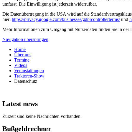
umfasst. Die Einwilligung ist jederzeit widerrufbar.
Die Datenübertragung in die USA wird auf die Standardvertragsklaus
hier:
https://privacy.google.com/businesses/gdprcontrollerterms/
und
h
Mehr Informationen zum Umgang mit Nutzerdaten finden Sie in der 
Navigation überspringen
Home
Über uns
Termine
Videos
Veranstaltungen
Traktoren-Show
Datenschutz
Latest news
Zurzeit sind keine Nachrichten vorhanden.
Bußgeldrechner