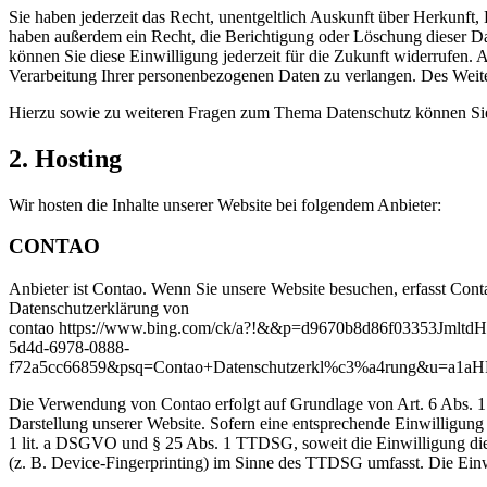
Sie haben jederzeit das Recht, unentgeltlich Auskunft über Herkunf
haben außerdem ein Recht, die Berichtigung oder Löschung dieser Dat
können Sie diese Einwilligung jederzeit für die Zukunft widerrufen
Verarbeitung Ihrer personenbezogenen Daten zu verlangen. Des Weite
Hierzu sowie zu weiteren Fragen zum Thema Datenschutz können Sie 
2. Hosting
Wir hosten die Inhalte unserer Website bei folgendem Anbieter:
CONTAO
Anbieter ist Contao. Wenn Sie unsere Website besuchen, erfasst Conta
Datenschutzerklärung von
contao https://www.bing.com/ck/a?!&&p=d9670b8d86f0
5d4d-6978-0888-
f72a5cc66859&psq=Contao+Datenschutzerkl%c3%a4rung&u=
Die Verwendung von Contao erfolgt auf Grundlage von Art. 6 Abs. 1 l
Darstellung unserer Website. Sofern eine entsprechende Einwilligung 
1 lit. a DSGVO und § 25 Abs. 1 TTDSG, soweit die Einwilligung die
(z. B. Device-Fingerprinting) im Sinne des TTDSG umfasst. Die Einwil