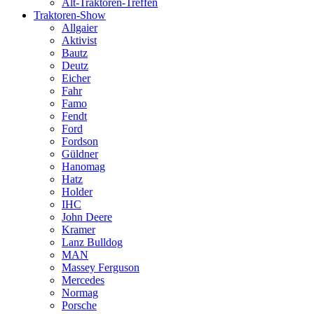
Alt-Traktoren-Treffen
Traktoren-Show
Allgaier
Aktivist
Bautz
Deutz
Eicher
Fahr
Famo
Fendt
Ford
Fordson
Güldner
Hanomag
Hatz
Holder
IHC
John Deere
Kramer
Lanz Bulldog
MAN
Massey Ferguson
Mercedes
Normag
Porsche